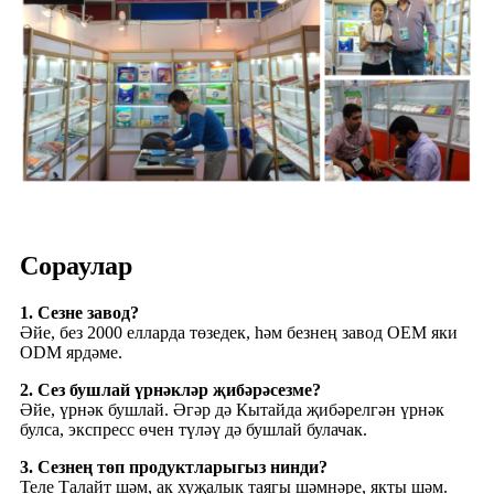
Сораулар
1. Сезне завод?
Әйе, без 2000 елларда төзедек, һәм безнең завод OEM яки
ODM ярдәме.
2. Сез бушлай үрнәкләр җибәрәсезме?
Әйе, үрнәк бушлай. Әгәр дә Кытайда җибәрелгән үрнәк
булса, экспресс өчен түләү дә бушлай булачак.
3. Сезнең төп продуктларыгыз нинди?
Теле Талайт шәм, ак хуҗалык таягы шәмнәре, якты шәм.