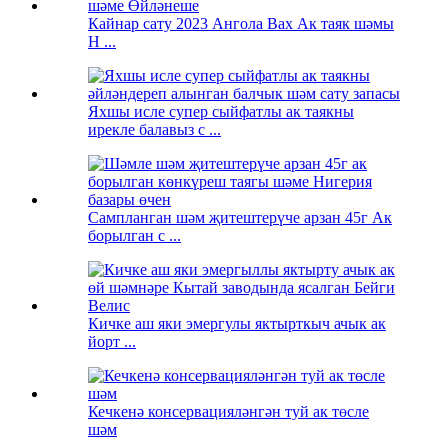
Кайнар сату 2023 Ангола Вах Ак таяк шәмы
H ...
Яхшы исле супер сыйфатлы ак таякны
ирекле балавыз с ...
Сампланган шәм җитештерүче арзан 45г Ак
борылган с ...
Кичке аш яки эмергулы яктырткыч ачык ак
йорт ...
Кечкенә консервацияләнгән туй ак төсле
шәм