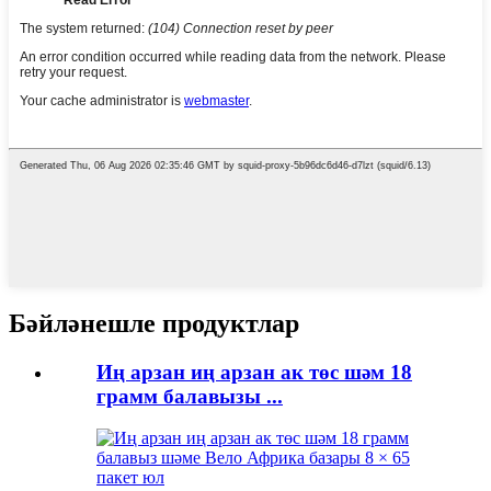
Бәйләнешле продуктлар
Иң арзан иң арзан ак төс шәм 18
грамм балавызы ...