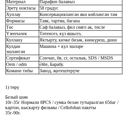
Материал
Парафин балавыз
Эретү ноктасы
58 градус
Хуплау
Консервацияләнгән яки көйләнгән тәм
Формасы
Таяк, тартма, багана
Төс
Саф балавыз, фил сөяге ак, төсле
Үзенчәлек
Төтенсез, күз яшьсез,
Куллану
Яктырту, кичке бизәк, көнкүреш, дини
Кулдан
Машина + кул эшләре
эшләнгән
Сертификат
Сончап, бв, сг, осталык, SDS / MSDS
Oem / odm
Әйе, Барабу.
Комани тибы
Завод, җитештерүче
1) төрү
Белый шәм
10г-35г Нормали 8PCS / сумка белән тутырылган 65баг /
картон, кыскарту фильмы / Cellofohan пакеты
35г-90г.