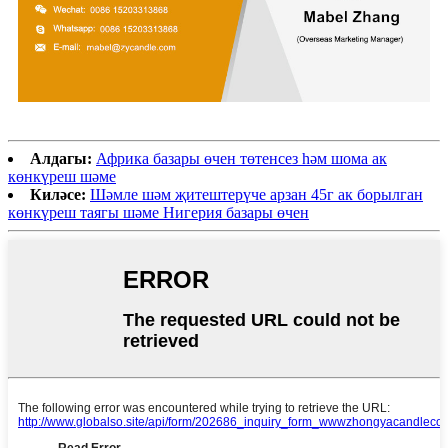
Алдагы:
Африка базары өчен төтенсез һәм шома ак
көнкүреш шәме
Киләсе:
Шәмле шәм җитештерүче арзан 45г ак борылган
көнкүреш таягы шәме Нигерия базары өчен