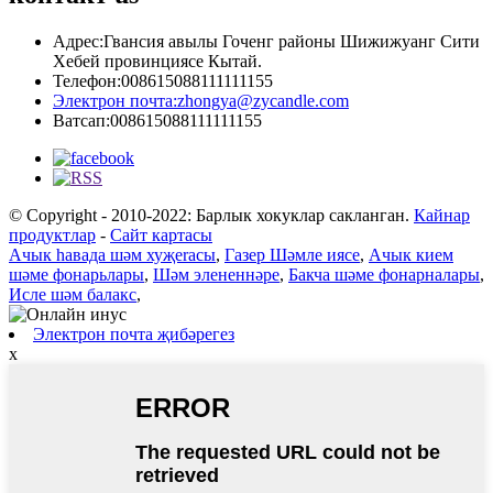
Адрес:
Гвансия авылы Гоченг районы Шижижуанг Сити
Хебей провинциясе Кытай.
Телефон:
008615088111111155
Электрон почта:
zhongya@zycandle.com
Ватсап:
008615088111111155
© Copyright - 2010-2022: Барлык хокуклар сакланган.
Кайнар
продуктлар
-
Сайт картасы
Ачык һавада шәм хуҗerасы
,
Газер Шәмле иясе
,
Ачык кием
шәме фонарьлары
,
Шәм элененнәре
,
Бакча шәме фонарналары
,
Исле шәм балакс
,
Электрон почта җибәрегез
x