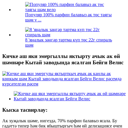
Популяр 100% парфин балавыз ак төс таягы
шәм v ...
8 'яңалык зәңгәр тартма күп төс 22г спираль
шәм
Кичке аш яки эмергыллы яктырту ачык ак өй
шәмнәре Кытай заводында ясалган Бейги Велис
Кыска тасвирлау:
Ак хуҗалык шәме, нигездә, 70% парфин балавыз ясала. Бу
гадәттә типер һәм бик ябыштыргыч һәм өй делизациясе өчен