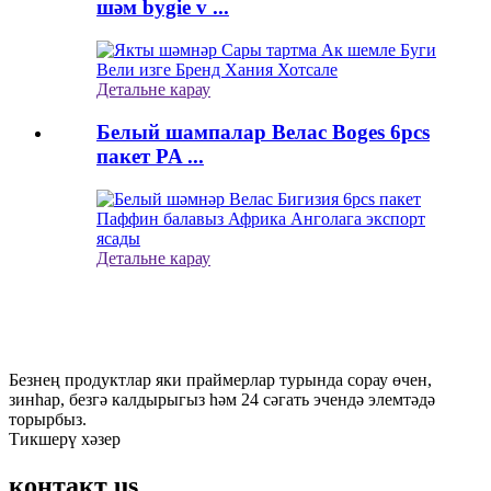
шәм bygie v ...
Детальне карау
Белый шампалар Велас Boges 6pcs
пакет PA ...
Детальне карау
язылу
Һәм заманча булырга
Безнең продуктлар яки праймерлар турында сорау өчен,
зинһар, безгә калдырыгыз һәм 24 сәгать эчендә элемтәдә
торырбыз.
Тикшерү хәзер
контакт
us