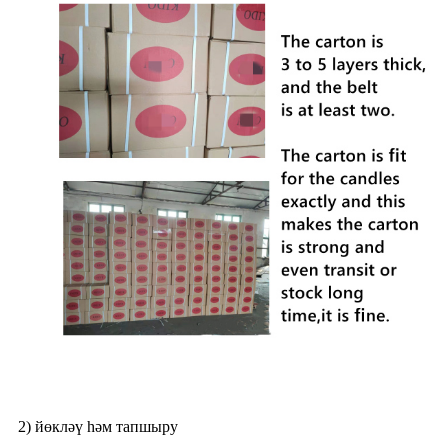
2) йөкләү һәм тапшыру