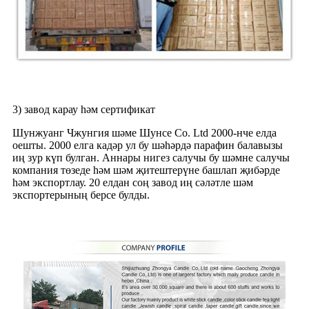
3) завод карау һәм сертификат
Шунжуанг Чжунгия шәме Шунсе Co. Ltd 2000-нче елда
оешты. 2000 елга кадәр ул бу шәһәрдә парафин балавызы
иң зур күп булган. Аннары нигез салучы бу шәмне салучы
компания төзеде һәм шәм җитештерүне башлап җибәрде
һәм экспортлау. 20 елдан соң завод иң сәләтле шәм
экспортерының берсе булды.