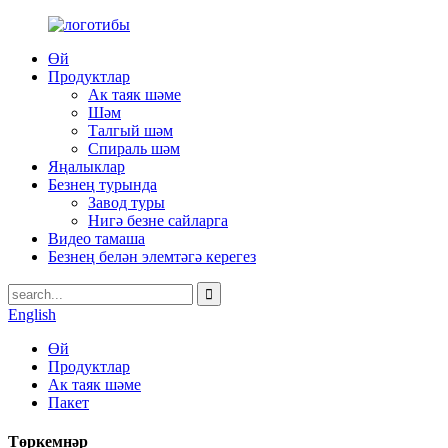
Өй
Продуктлар
Ак таяк шәме
Шәм
Талгый шәм
Спираль шәм
Яңалыклар
Безнең турында
Завод туры
Нигә безне сайларга
Видео тамаша
Безнең белән элемтәгә керегез
English
Өй
Продуктлар
Ак таяк шәме
Пакет
Төркемнәр