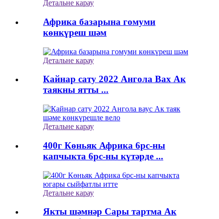
Детальне карау
Африка базарына гомуми
көнкүреш шәм
Детальне карау
Кайнар сату 2022 Ангола Вах Ак
таякны ятты ...
Детальне карау
400г Көньяк Африка 6pc-ны
капчыкта 6pc-ны күтәрде ...
Детальне карау
Якты шәмнәр Сары тартма Ак