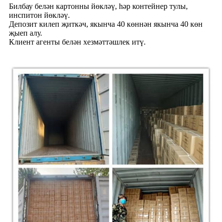
Билбау белән картонны йөкләү, һәр контейнер тулы,
инспитон йөкләү.
Депозит килеп җиткәч, якынча 40 көннән якынча 40 көн
җыеп алу.
Клиент агенты белән хезмәттәшлек итү.