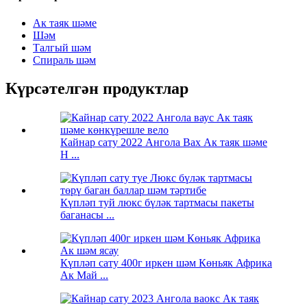
Ак таяк шәме
Шәм
Талгый шәм
Спираль шәм
Күрсәтелгән продуктлар
Кайнар сату 2022 Ангола Вах Ак таяк шәме
H ...
Күпләп туй люкс бүләк тартмасы пакеты
баганасы ...
Күпләп сату 400г иркен шәм Көньяк Африка
Ак Май ...