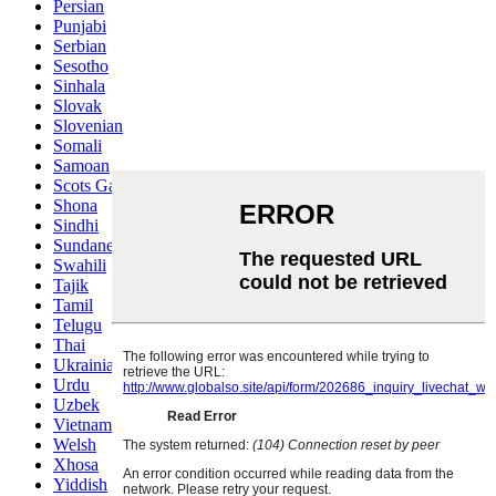
Persian
Punjabi
Serbian
Sesotho
Sinhala
Slovak
Slovenian
Somali
Samoan
Scots Gaelic
Shona
Sindhi
Sundanese
Swahili
Tajik
Tamil
Telugu
Thai
Ukrainian
Urdu
Uzbek
Vietnamese
Welsh
Xhosa
Yiddish