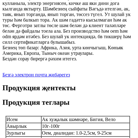
кулланыла, электр энергиясен, кичке аш яки дини дога
кылганда яктырту. Шәмбезнең сыйфаты Вәгъдә ителгән, ак,
таяк, янып торганда, янып торган, төссез түгел. Ут шулай ук ​​
туры һәм балкып тора. Ак шәм гадәттә кысылмаган һәм ак
төс. Ферготри затлы төсле шәм белән дә клиент таләпләре
белән дә файдалы тоела ала. Без производство һәм oem һәм
odm ярдәм итәбез. Без шулай ук ​​интекциядә, бв тикшерү һәм
силл сертификатларга булышабыз.
Безнең төп базар: Африка, Азия, урта көнчыгыш, Көньяк
Америка, Европа, Тыныч океан утраулары.
Бездән сорау бирергә рәхим итегез.
Безгә электрон почта җибәрегез
Продукция җентекты
Продукция теглары
Исем
Ак хуҗалык шәмнәре, Бигия, Вело
Авырлык
10г-100г
Зурлыгы
Оем, диалидан: 1.0-2,5см, 9-25см